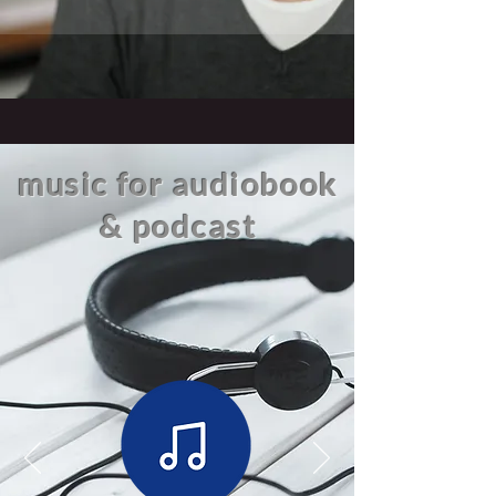
music
for audiobook
& podcast