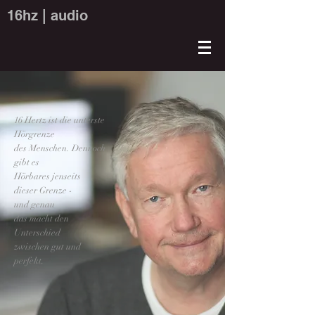
16hz | audio
16 Hertz ist die unterste
Hörgrenze
des Menschen. Dennoch
gibt es
Hörbares jenseits
dieser Grenze -
und genau
das macht den
Unterschied
zwischen gut und
perfekt.